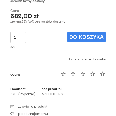
sprawdź formy dostawy
Cena nie zawiera ewentualnych kosztów płatności
Cena:
689,00 zł
zawiera 23% VAT, bez kosztów dostawy
DO KOSZYKA
szt.
dodaj do przechowalni
Ocena:
Producent:
Kod produktu:
AZO (Importer)
AZO00D1128
zapytaj o produkt
poleć znajomemu