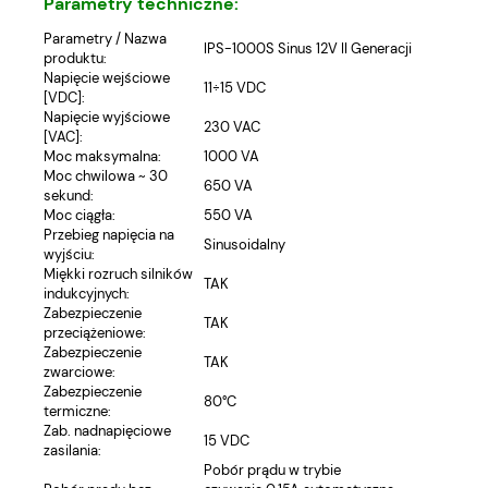
Parametry techniczne:
Parametry / Nazwa
IPS-1000S Sinus 12V II Generacji
produktu:
Napięcie wejściowe
11÷15 VDC
[VDC]:
Napięcie wyjściowe
230 VAC
[VAC]:
Moc maksymalna:
1000 VA
Moc chwilowa ~ 30
650 VA
sekund:
Moc ciągła:
550 VA
Przebieg napięcia na
Sinusoidalny
wyjściu:
Miękki rozruch silników
TAK
indukcyjnych:
Zabezpieczenie
TAK
przeciążeniowe:
Zabezpieczenie
TAK
zwarciowe:
Zabezpieczenie
80°C
termiczne:
Zab. nadnapięciowe
15 VDC
zasilania:
Pobór prądu w trybie