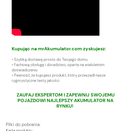
Kupując na
mrAkumulator.com
zyskujesz:
• Szybką dostawę prosto do Twojego domu
• Fachową obsługę i doradztwo, oparte na wieloletnim
doświadczeniu
• Pewność, że kupujesz produkt, który przeszedł nasze
rygorystyczne testy jakości
ZAUFAJ EKSPERTOM I ZAPEWNIJ SWOJEMU
POJAZDOWI NAJLEPSZY AKUMULATOR NA
RYNKU!
Pliki do pobrania:
Karta produktu