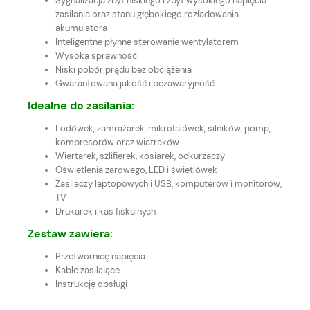
Sygnalizacja zbyt niskiego i zbyt wysokiego napięcia
zasilania oraz stanu głębokiego rozładowania
akumulatora
Inteligentne płynne sterowanie wentylatorem
Wysoka sprawność
Niski pobór prądu bez obciążenia
Gwarantowana jakość i bezawaryjność
Idealne do zasilania:
Lodówek, zamrażarek, mikrofalówek, silników, pomp,
kompresorów oraz wiatraków
Wiertarek, szlifierek, kosiarek, odkurzaczy
Oświetlenia żarowego, LED i świetlówek
Zasilaczy laptopowych i USB, komputerów i monitorów,
TV
Drukarek i kas fiskalnych
Zestaw zawiera:
Przetwornicę napięcia
Kable zasilające
Instrukcję obsługi