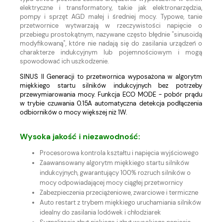
elektryczne i transformatory, takie jak elektronarzędzia,
pompy i sprzęt AGD małej i średniej mocy. Typowe, tanie
przetwornice wytwarzają w rzeczywistości napięcie o
przebiegu prostokątnym, nazywane często błędnie "sinusoidą
modyfikowaną", które nie nadają się do zasilania urządzeń o
charakterze indukcyjnym lub pojemnościowym i mogą
spowodować ich uszkodzenie.
SINUS II Generacji to przetwornica wyposażona w algorytm
miękkiego startu silników indukcyjnych bez potrzeby
przewymiarowania mocy. Funkcja ECO MODE - pobór prądu
w trybie czuwania 0.15A automatyczna detekcja podłączenia
odbiorników o mocy większej niż 1W.
Wysoka jakość i niezawodność:
Procesorowa kontrola kształtu i napięcia wyjściowego
Zaawansowany algorytm miękkiego startu silników
indukcyjnych, gwarantujący 100% rozruch silników o
mocy odpowiadającej mocy ciągłej przetwornicy
Zabezpieczenia przeciążeniowe, zwarciowe i termiczne
Auto restart z trybem miękkiego uruchamiania silników
idealny do zasilania lodówek i chłodziarek