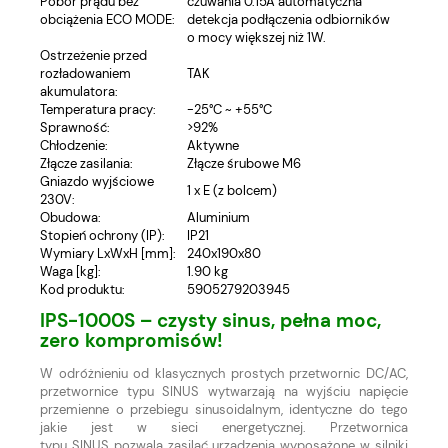
Pobór prądu bez
czuwania 0.15A automatyczna
obciążenia ECO MODE:
detekcja podłączenia odbiorników
o mocy większej niż 1W.
Ostrzeżenie przed
rozładowaniem
TAK
akumulatora:
Temperatura pracy:
-25°C ~ +55°C
Sprawność:
>92%
Chłodzenie:
Aktywne
Złącze zasilania:
Złącze śrubowe M6
Gniazdo wyjściowe
1 x E (z bolcem)
230V:
Obudowa:
Aluminium
Stopień ochrony (IP):
IP21
Wymiary LxWxH [mm]:
240x190x80
Waga [kg]:
1.90 kg
Kod produktu:
5905279203945
IPS-1000S – czysty sinus, pełna moc,
zero kompromisów!
W odróżnieniu od klasycznych prostych przetwornic DC/AC,
przetwornice typu SINUS wytwarzają na wyjściu napięcie
przemienne o przebiegu sinusoidalnym, identyczne do tego
jakie jest w sieci energetycznej. Przetwornica
typu SINUS pozwala zasilać urządzenia wyposażone w silniki