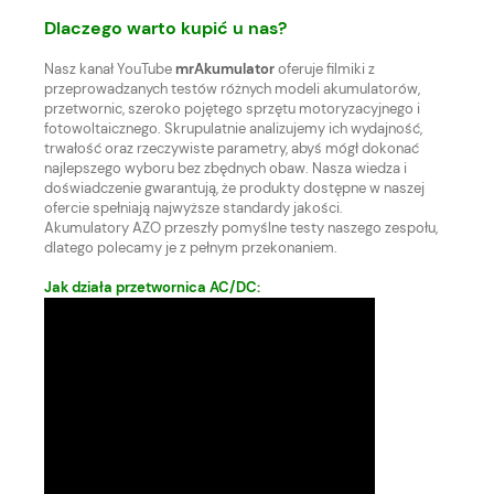
Dlaczego warto kupić u nas?
Nasz kanał YouTube
mrAkumulator
oferuje filmiki z
przeprowadzanych testów różnych modeli akumulatorów,
przetwornic, szeroko pojętego sprzętu motoryzacyjnego i
fotowoltaicznego. Skrupulatnie analizujemy ich wydajność,
trwałość oraz rzeczywiste parametry, abyś mógł dokonać
najlepszego wyboru bez zbędnych obaw. Nasza wiedza i
doświadczenie gwarantują, że produkty dostępne w naszej
ofercie spełniają najwyższe standardy jakości.
Akumulatory AZO przeszły pomyślne testy naszego zespołu,
dlatego polecamy je z pełnym przekonaniem.
Jak działa przetwornica AC/DC: